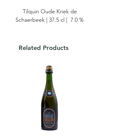
Tilquin Oude Kriek de
Schaerbeek | 37.5 cl | 7.0 %
Bier van spontane gisting, de
Oude Kriek de Schaarbeek
Related Products
Tilquin à l'ancienne is
afkomstig van de gisting van
320 g Schaarbeekse krieken
per liter lambiek. Dit bier is
niet gefilterd en niet
gepasteuriseerd en wordt
hergist op fles.