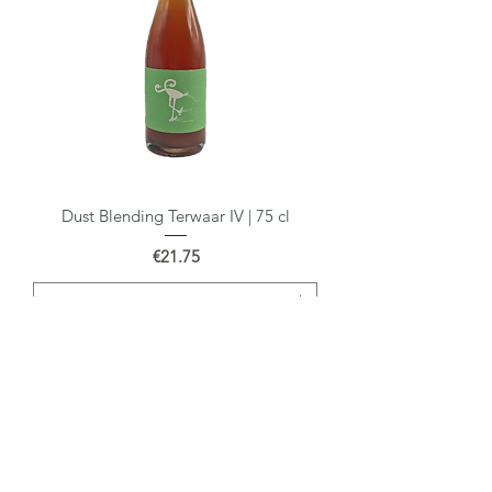
Dust Blending Terwaar IV | 75 cl
Price
€21.75
Add to Cart