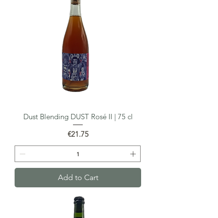
Dust Blending DUST Rosé II | 75 cl
Price
€21.75
Add to Cart