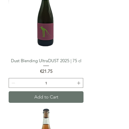
Dust Blending UltraDUST 2025 | 75 cl
Price
€21.75
Add to Cart