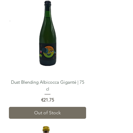
Dust Blending Albicocca Giganté | 75
cl
Price
€21.75
Out of Stock