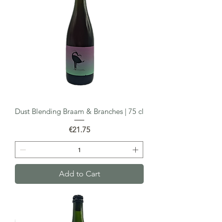
Dust Blending Braam & Branches | 75 cl
Price
€21.75
Add to Cart