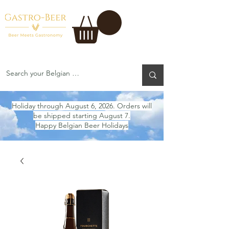
Holiday through August 6, 2026. Orders will
be shipped starting August 7.
Happy Belgian Beer Holidays