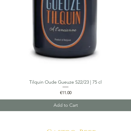
Tilquin Oude Gueuze S22/23 | 75 cl
Quick View
Price
€11.00
Add to Cart