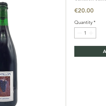
Pric
€20.00
Quantity
*
A