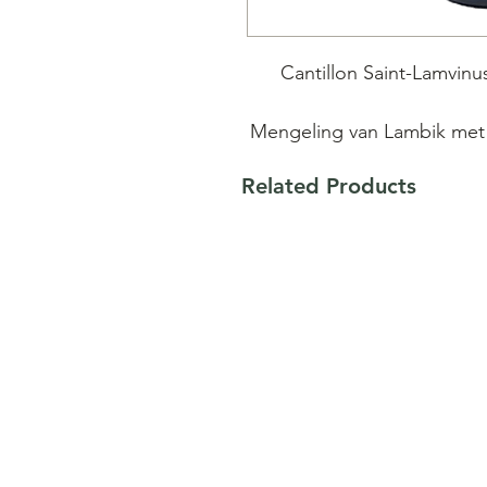
Cantillon Saint-Lamvinus 
Mengeling van Lambik met e
18 maanden
Related Products
Deze allernieuwste mengel
werd uitzonderlijk gemaak
(35%) en S
Lambik wordt terecht besc
tussen de wereld van de w
druiven die bestemd zijn 
Lamvinus deze ban
Bier met een intense frui
die herinnert aan de gem