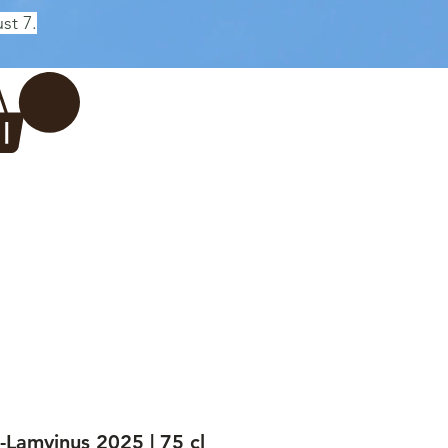
st 7.
Log In
REWERY
VADERDAG
More...
t-Lamvinus 2025 | 75 cl