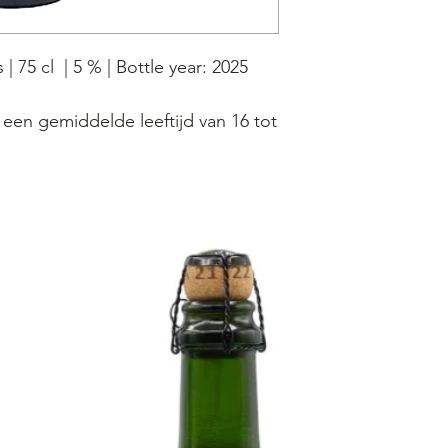
| 75 cl | 5 % | Bottle year: 2025
en gemiddelde leeftijd van 16 tot
 en merlotdruiven.
ing, gebotteld in november 2022,
t met Merlot (55%), Grenache Noir
yrah (10%) druiven.
houwd als de ontbrekende schakel
ijn en die van het bier. Met zijn
voor de wijnproductie zal de Saint
d alleen maar versterken.
tsmaak en een mooie, lange afdronk
eenschappelijke oorsprong met de