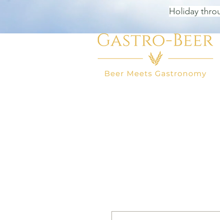
Holiday thro
HOME
BEER SHOP
BEER