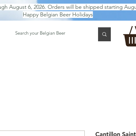
ugh August 6, 2026. Orders will be shipped starting Augu
Happy Belgian Beer Holidays
 TASTING
BEER GIFT BOX
Gift Card
BEER per B
Cantillon Sain