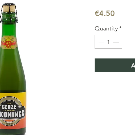
Price
€4.50
Quantity
*
A