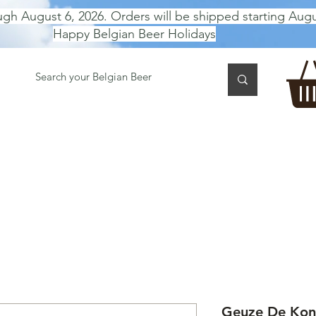
ugh August 6, 2026. Orders will be shipped starting Augu
Happy Belgian Beer Holidays
 TASTING
BEER GIFT BOX
Gift Card
BEER per B
Geuze De Koni