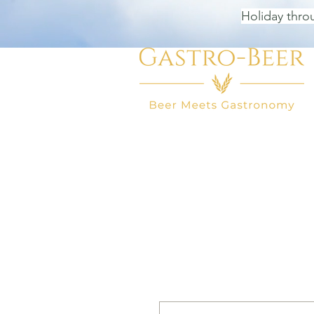
Holiday thro
HOME
BEER SHOP
BEER