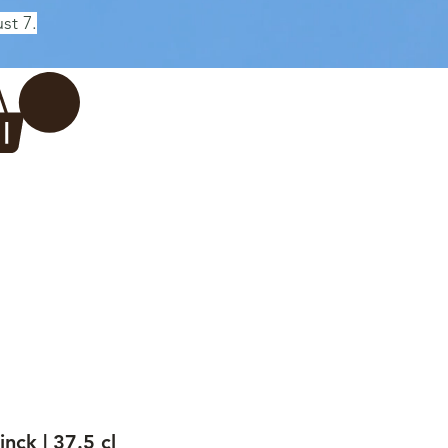
st 7.
Log In
REWERY
VADERDAG
More...
nck | 37.5 cl