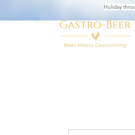
Holiday thro
HOME
BEER SHOP
BEER