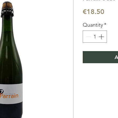
Pric
€18.50
Quantity
*
A