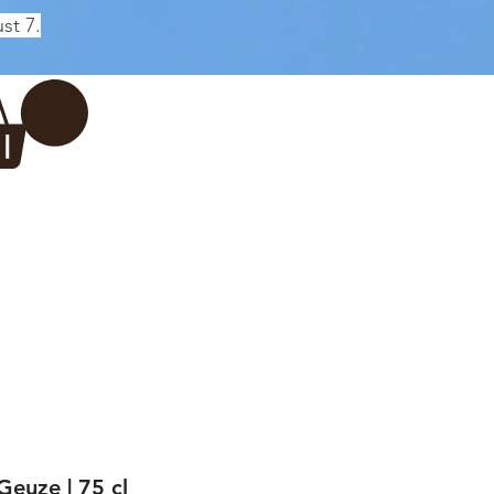
st 7.
Log In
REWERY
VADERDAG
More...
Geuze | 75 cl