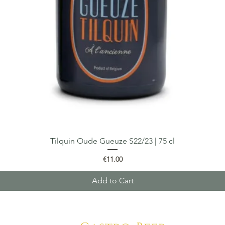
Tilquin Oude Gueuze S22/23 | 75 cl
Quick View
Price
€11.00
Add to Cart