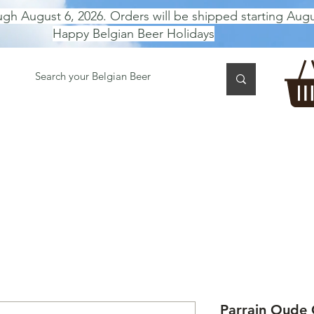
ugh August 6, 2026. Orders will be shipped starting Augu
Happy Belgian Beer Holidays
 TASTING
BEER GIFT BOX
Gift Card
BEER per B
Parrain Oude 