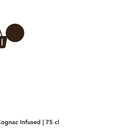
Log In
REWERY
VADERDAG
More...
Cognac Infused | 75 cl