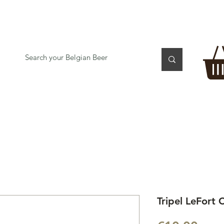
 TASTING
BEER GIFT BOX
Gift Card
BEER per B
Tripel LeFort 