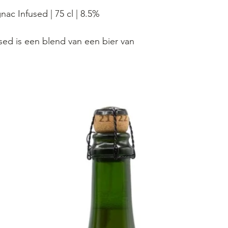
nac Infused | 75 cl | 8.5%
sed is een blend van een bier van
ac die 24 maand gerijpt wordt op
ruitige volmondigheid van Tripel
s van de cognac gaan hand in hand
 Tripel LeFort smaak neemt de
 van deze perfect gebalanceerde
blend.
Ghinste is al 5 generaties lang
 in de kunst van het blenden van
A. Een logische stap om met deze
de kennis aan de slag te gaan, met
nac Infused als resultaat.