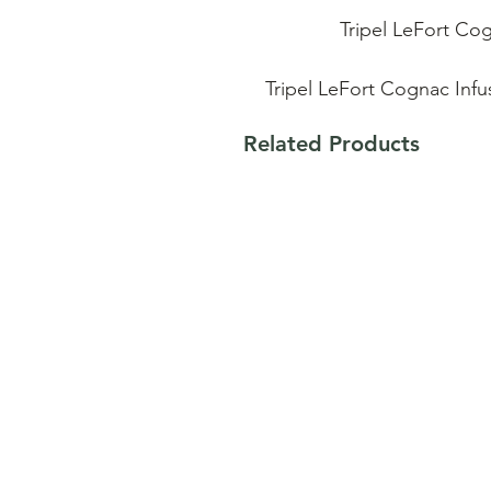
Tripel LeFort Cog
Tripel LeFort Cognac Infu
hoge gisting en een cogn
Related Products
eikenhouten vaten. De f
LeFort en de rijke aroma'
met elkaar. De gekende
bovenhand en is de basis
Brouwerij Omer Vander 
gepassioneerd en ervaren
bier, het zit in ons DN
jarenlange geperfectioneer
Tripel LeFort Cog