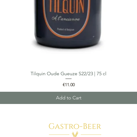
Tilquin Oude Gueuze S22/23 | 75 cl
Quick View
Price
€11.00
Add to Cart