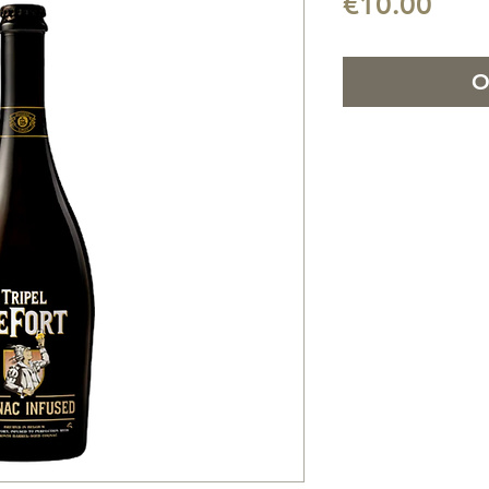
Pric
€10.00
O