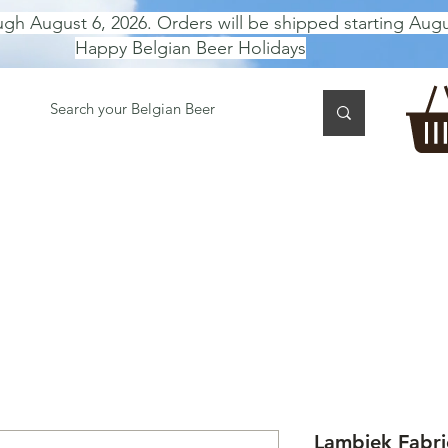
ugh August 6, 2026. Orders will be shipped starting Augu
Happy Belgian Beer Holidays
 TASTING
BEER GIFT BOX
Gift Card
BEER per B
Lambiek Fabrie