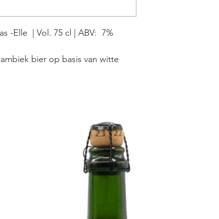
s -Elle | Vol. 75 cl | ABV: 7%
 lambiek bier op basis van witte
riana’. Een samenwerking met het
te Hoepertingen, Limburg. Dit
oordrinkbare en fijn aromatische
venlambiek.