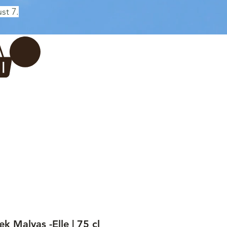
st 7.
Log In
REWERY
VADERDAG
More...
k Malvas -Elle | 75 cl