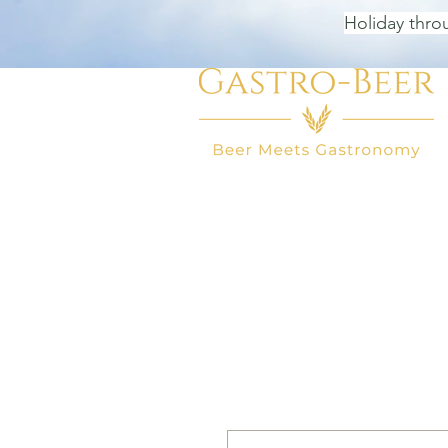
Holiday thro
HOME
BEER SHOP
BEER