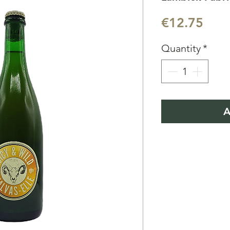
Pric
€12.75
Quantity
*
A