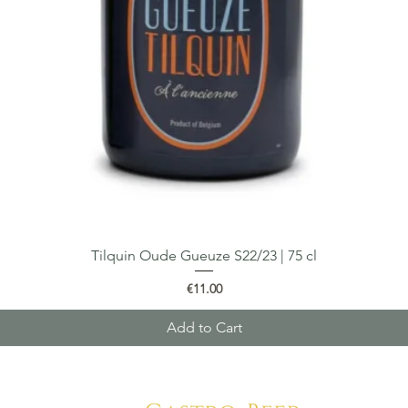
Tilquin Oude Gueuze S22/23 | 75 cl
Quick View
Price
€11.00
Add to Cart