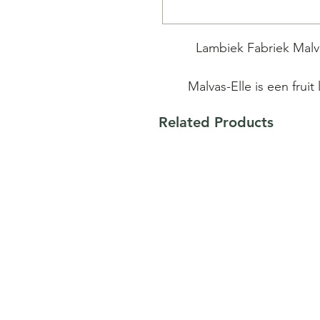
Lambiek Fabriek Malva
Malvas-Elle is een fruit
wijndruif, ’Malvasia Ist
Related Products
Wijndomein Hoenshof, 
resulteert in een zeer d
drui