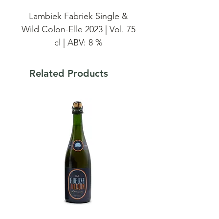
Lambiek Fabriek Single &
Wild Colon-Elle 2023 | Vol. 75
cl | ABV: 8 %
Lambiek Fabriek Single &
Related Products
Wild Colon-Elle, een
lambiekblend dat 18 gerijpt
heeft Single Malt Gouden
Carolus whisky vaten. van
brouwerij ‘Het Anker’. Dit
resulteert in een
goudkleurige zachte geuze
(8%°/16,76°P) met stevige
body, fijne hout en mooie
whisky toetsen.