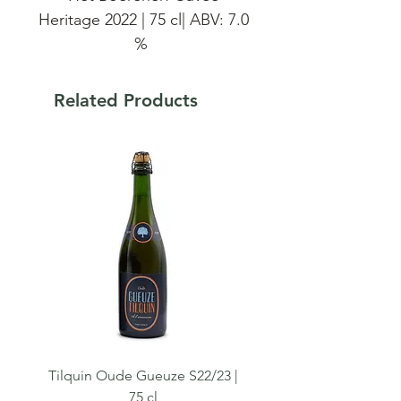
Heritage 2022 | 75 cl| ABV: 7.0
%
Het Boerenerf Cuvée
Related Products
Heritage 2022 is een premium
Gueuze en een blend van de
fijnste lambiek bieren. Een
Geuze met bewaar / rijpings
potentieel met het authentiek
logo van weleer.
Tilquin Oude Gueuze S22/23 |
Tilquin Cuvée du Crolet
75 cl