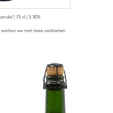
endel | 75 cl | 5.30%
 werken we met twee variëteiten
en van Bio Hoeve ‘t Neerhof. De
nd in een blend van 1, 2 & 3 jaar
ikken. Ravendel is daarna kort
vendel uit de hooggelegen velden
de Provence.
en van rabarber dansen de zachte,
. Het samenspel is licht, aromatisch
 elegante en frisse afdronk.