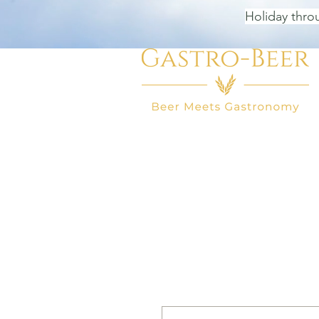
Holiday thro
HOME
BEER SHOP
BEER