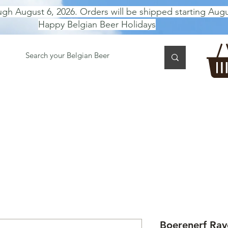
ugh August 6, 2026. Orders will be shipped starting Augu
Happy Belgian Beer Holidays
 TASTING
BEER GIFT BOX
Gift Card
BEER per B
Boerenerf Rave