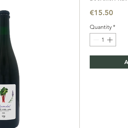
Pric
€15.50
Quantity
*
A