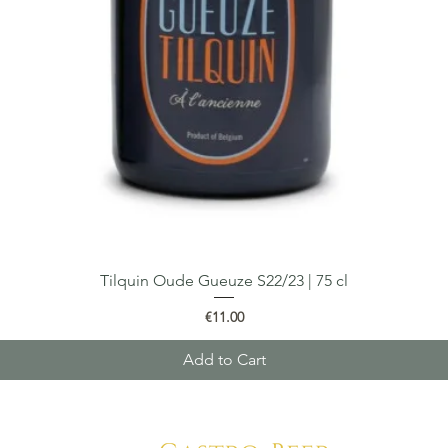
Tilquin Oude Gueuze S22/23 | 75 cl
Quick View
Price
€11.00
Add to Cart