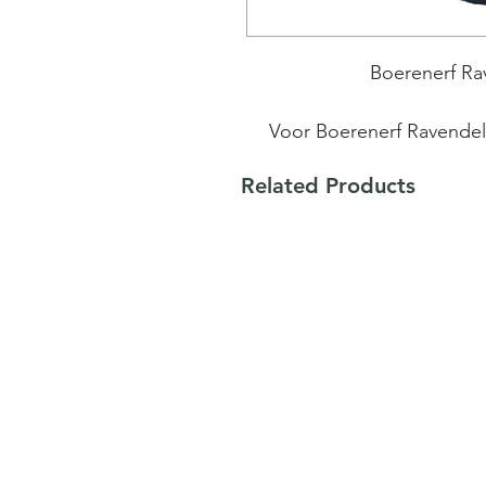
Boerenerf Rav
Voor Boerenerf Ravendel
Rabarber van onze vriend
Related Products
rabarber macereerde 7 maa
oude houtgerijpte lamb
geïnfuseerd met Franse la
van 
Op de frisse en zilte zur
florale toetsen van lavendel
en verfijnd, met een