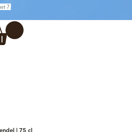
st 7.
Log In
REWERY
VADERDAG
More...
ndel | 75 cl