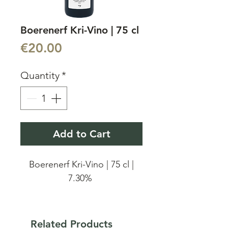
Boerenerf Kri-Vino | 75 cl
Price
€20.00
Quantity
*
Add to Cart
Boerenerf Kri-Vino | 75 cl |
7.30%
Boerenerf Kri-Vino is een
assemblage van bourbon
Related Products