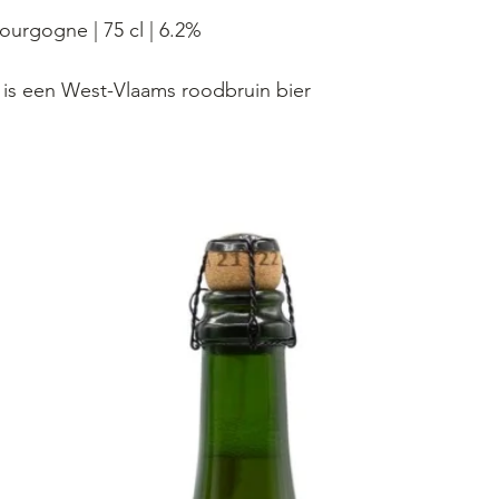
urgogne | 75 cl | 6.2%
s een West-Vlaams roodbruin bier
t is een zoetfruitig bier met een
k. Dit bier wordt gebrouwen met
 hop met een lage bitterheid. Na
lagering rijpt de “Duchesse de
den verder op eikenhouten vaten.
even de "Duchesse de Bourgogne"
“Duchesse de Bourgogne” heeft een
k: het is een robijnrood juweel van
lekkerst wordt geserveerd in een
as tussen 8 en 12 ° C.