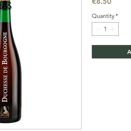
Price
€8.50
Quantity
*
A