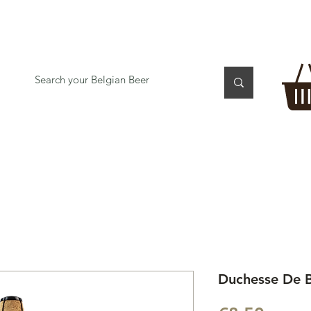
 TASTING
BEER GIFT BOX
Gift Card
BEER per B
Duchesse De B