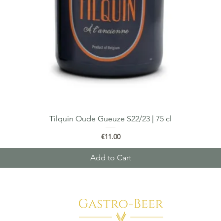
Tilquin Oude Gueuze S22/23 | 75 cl
Quick View
Price
€11.00
Add to Cart