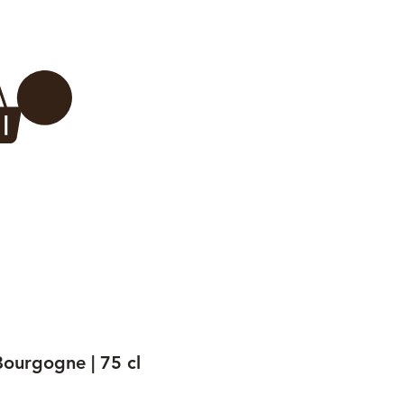
Log In
REWERY
VADERDAG
More...
ourgogne | 75 cl