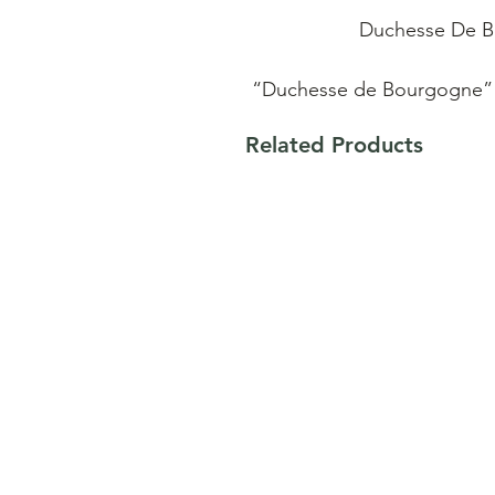
Duchesse De Bo
“Duchesse de Bourgogne” i
van gemengde gisting. He
Related Products
aangename frisse afdron
geroosterde mouten en met
de hoofdgisting en de 
Bourgogne” nog vele maan
De tannines in de eik g
zijn fruitige karakter. 
volle, zoete en frisse smaa
6,2% alc. vol., dat het 
kelkvormig gl