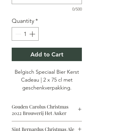
0/500
Quantity
*
Add to Cart
Belgisch Speciaal Bier Kerst
Cadeau | 2 x 75 cl met
geschenkverpakking.
Belgisch Speciaal Bier als
Gouden Carolus Christmas
ideaal kerst cadeau. 2 x 75 cl
2022 Brouwerij Het Anker
Kerst Bier van Belgische Top
Gouden Carolus Christmas - 2022 |
brouwerijen. Elk jaar worden
Sint Bernardus Christmas Ale
Brouwerij Het Anker | 75 cl | 10 %